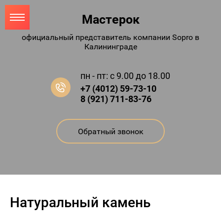
Мастерок
официальный представитель компании Sopro в
Калининграде
пн - пт: с 9.00 до 18.00
+7 (4012) 59-73-10
8 (921) 711-83-76
Обратный звонок
Натуральный камень